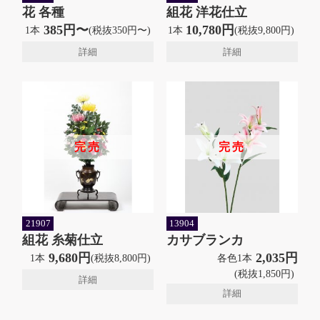
花 各種
組花 洋花仕立
385円〜
10,780円
1本
(税抜350円〜)
1本
(税抜9,800円)
詳細
詳細
完売
完売
21907
13904
組花 糸菊仕立
カサブランカ
9,680円
2,035円
1本
(税抜8,800円)
各色1本
(税抜1,850円)
詳細
詳細