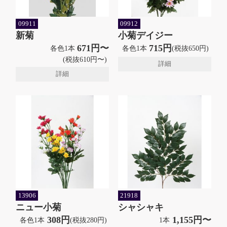
09911
09912
新菊
小菊デイジー
671円〜
715円
各色1本
各色1本
(税抜650円)
(税抜610円〜)
詳細
詳細
13906
21918
ニュー小菊
シャシャキ
308円
1,155円〜
各色1本
(税抜280円)
1本