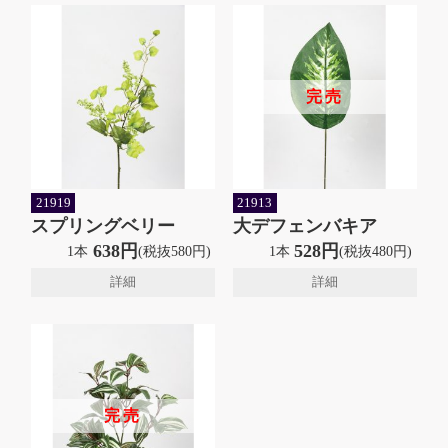
完売
21919
21913
スプリングベリー
大デフェンバキア
638円
528円
1本
(税抜580円)
1本
(税抜480円)
詳細
詳細
完売