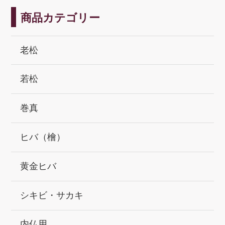
商品カテゴリー
老松
若松
巻真
ヒバ（檜）
黄金ヒバ
シキビ・サカキ
内仏用