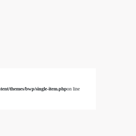
ent/themes/bwp/single-item.php
on line