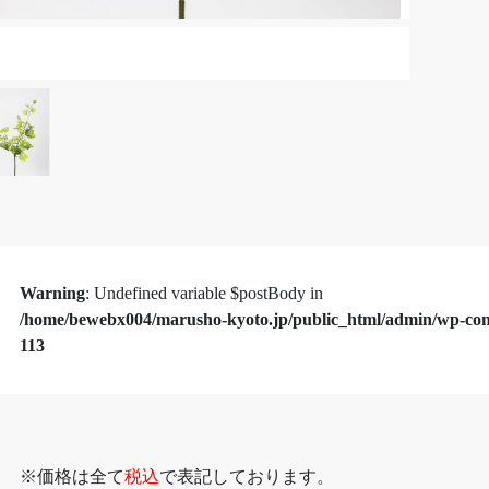
Warning
: Undefined variable $postBody in
/home/bewebx004/marusho-kyoto.jp/public_html/admin/wp-cont
113
※価格は全て
税込
で表記しております。