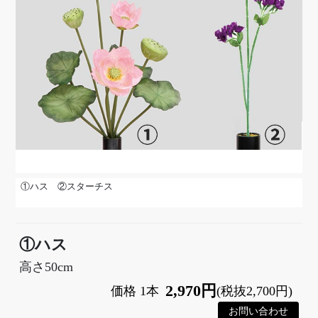
①ハス ②スターチス
③
①ハス
高さ50cm
2,970円
価格 1本
(税抜2,700円)