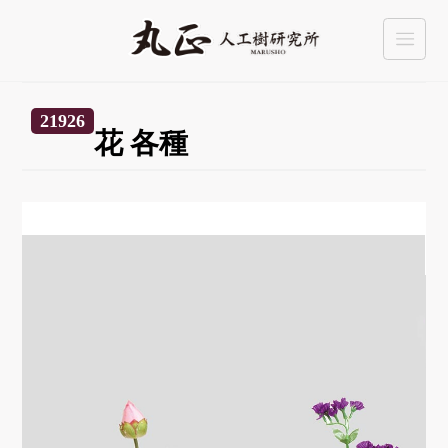
21926
花 各種