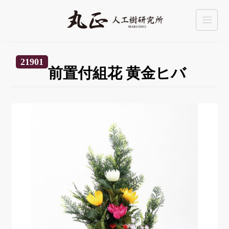
21901
前置付組花 黄金ヒバ